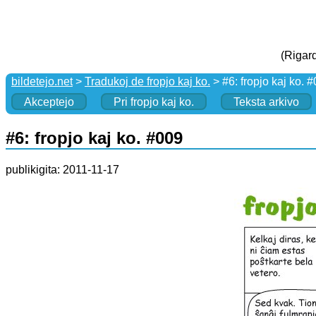
(Rigard
bildetejo.net
>
Tradukoj de fropjo kaj ko.
> #6: fropjo kaj ko. 
Akceptejo
Pri fropjo kaj ko.
Teksta arkivo
#6: fropjo kaj ko. #009
publikigita: 2011-11-17