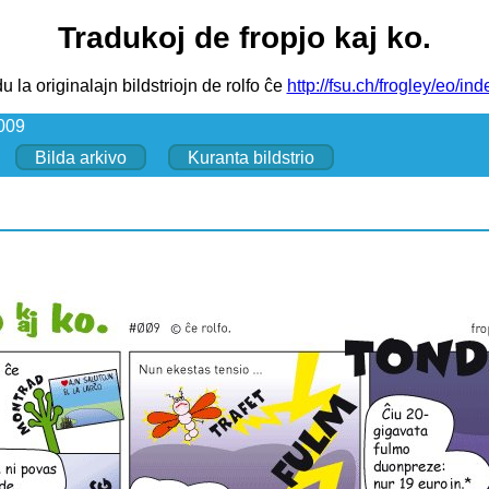
Tradukoj de fropjo kaj ko.
u la originalajn bildstriojn de rolfo ĉe
http://fsu.ch/frogley/eo/ind
#009
Bilda arkivo
Kuranta bildstrio