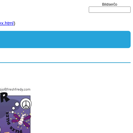
Bildserĉo
ex.html
)