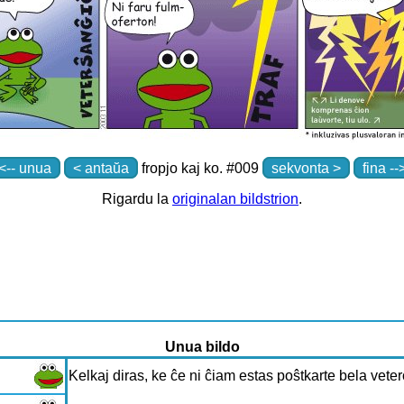
|<-- unua
< antaŭa
fropjo kaj ko. #009
sekvonta >
fina --
Rigardu la
originalan bildstrion
.
Unua bildo
Kelkaj diras, ke ĉe ni ĉiam estas poŝtkarte bela veter