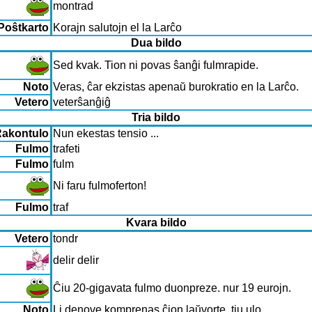
montrad
Poŝtkarto
Korajn salutojn el la Larĉo
Dua bildo
Sed kvak. Tion ni povas ŝanĝi fulmrapide.
Noto
Veras, ĉar ekzistas apenaŭ burokratio en la Larĉo.
Vetero
veterŝanĝiĝ
Tria bildo
akontulo
Nun ekestas tensio ...
Fulmo
trafeti
Fulmo
fulm
Ni faru fulmoferton!
Fulmo
traf
Kvara bildo
Vetero
tondr
delir delir
Ĉiu 20-gigavata fulmo duonpreze. nur 19 eurojn.
Noto
Li denove komprenas ĉion laŭvorte, tiu ulo.