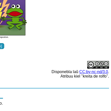
>|
Disponebla laŭ
CC:by-nc-nd/3.0
.
Atribuu kiel "kreita de rolfo".
o.