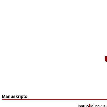
Manuskripto
Insulo
Mi povus e