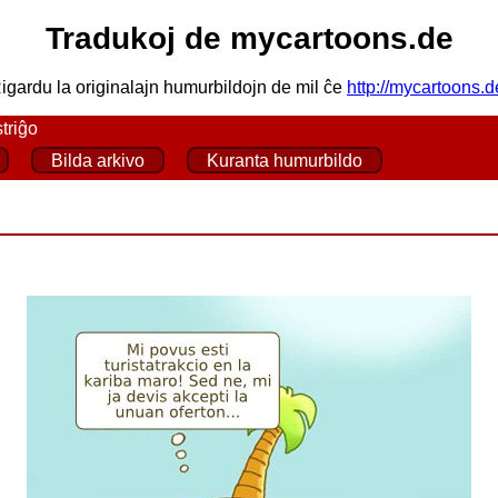
Tradukoj de mycartoons.de
igardu la originalajn humurbildojn de mil ĉe
http://mycartoons.d
triĝo
Bilda arkivo
Kuranta humurbildo