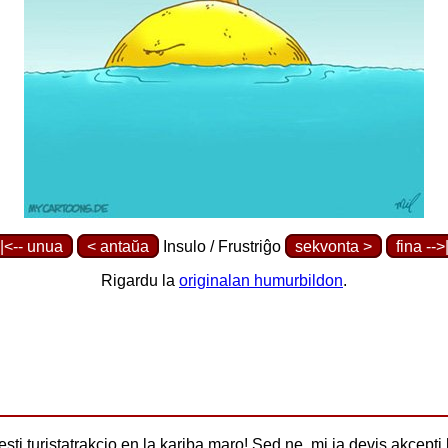
|<-- unua
< antaŭa
Insulo / Frustriĝo
sekvonta >
fina -->
Rigardu la
originalan humurbildon
.
sti turistatrakcio en la kariba maro! Sed ne, mi ja devis akcepti 