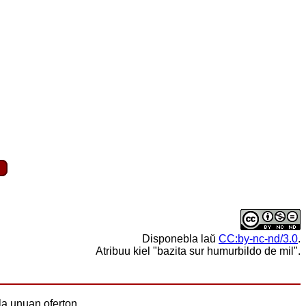
|
Disponebla laŭ
CC:by-nc-nd/3.0
.
Atribuu kiel "bazita sur humurbildo de mil".
la unuan oferton...