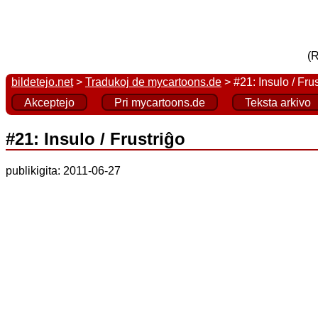
(R
bildetejo.net
>
Tradukoj de mycartoons.de
> #21: Insulo / Frus
Akceptejo
Pri mycartoons.de
Teksta arkivo
#21: Insulo / Frustriĝo
publikigita: 2011-06-27