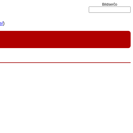
Bildserĉo
e/
)